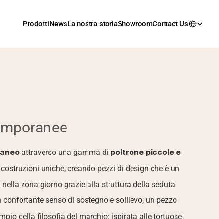
Prodotti
News
La nostra storia
Showroom
Contact Us
temporanee
raneo
poltrone piccole e 
 attraverso una gamma di 
ostruzioni uniche, creando pezzi di design che è un 
nella zona giorno grazie alla struttura della seduta 
n confortante senso di sostegno e sollievo; un pezzo 
mpio della filosofia del marchio: ispirata alle tortuose 