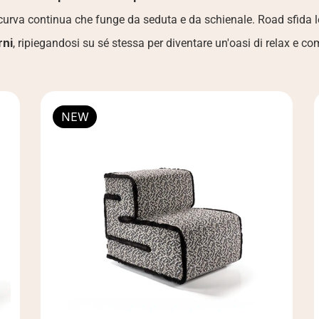
rva continua che funge da seduta e da schienale. Road sfida le 
rni
, ripiegandosi su sé stessa per diventare un'oasi di relax e co
NEW