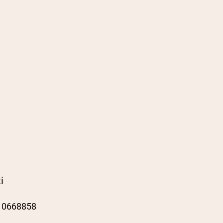
i
 0668858