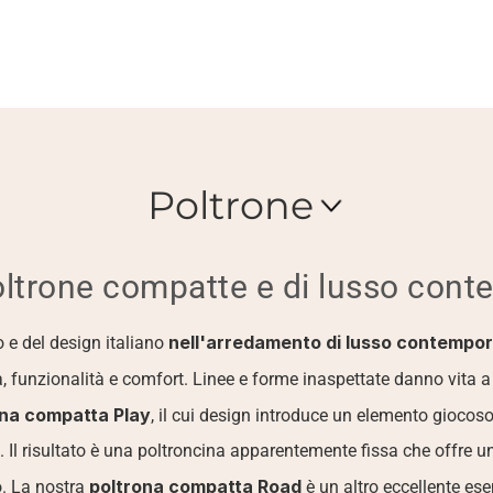
Poltrone
oltrone compatte e di lusso con
nell'arredamento di lusso contempo
o e del design italiano 
unzionalità e comfort. Linee e forme inaspettate danno vita a c
ona
compatta
Play
, il cui design introduce un elemento giocoso 
 Il risultato è una poltroncina apparentemente fissa che offre u
poltrona compatta Road
o. La nostra 
 è un altro eccellente ese